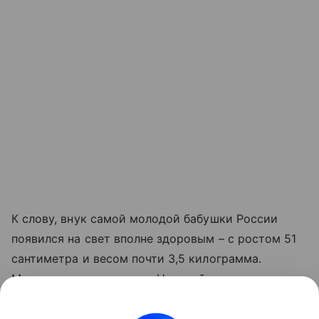
К слову, внук самой молодой бабушки России
появился на свет вполне здоровым – с ростом 51
сантиметра и весом почти 3,5 килограмма.
Малыша решили назвать Никитой.
Также читайте о том,
в каком возрасте лучше