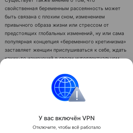
Существует также мнение о том, что
свойственная беременным рассеянность может
быть связана с плохим сном, изменением
привычного образа жизни или стрессом от
предстоящих глобальных изменений, ну или сама
популярная концепция «беременного кретинизма»
заставляет женщин прислушиваться к себе, ждать
каких-то изменений в своем интеллектуальном
состоянии и, конечно же, находить их.
Также читайте о том,
чего нужно избегать в
начале беременности
.
Все о беременности
женское здоровье
У вас включ
ён
V
P
N
Поделиться
Отключите, чтобы всё работало