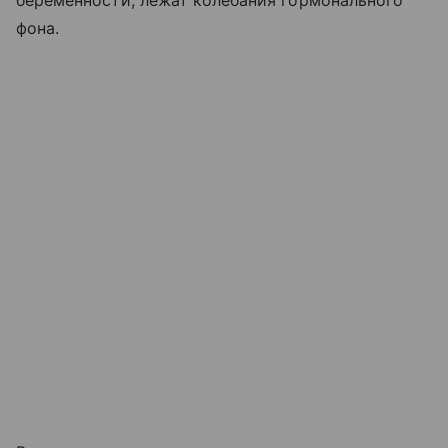
беременности, лежат колебания гормонального
фона.