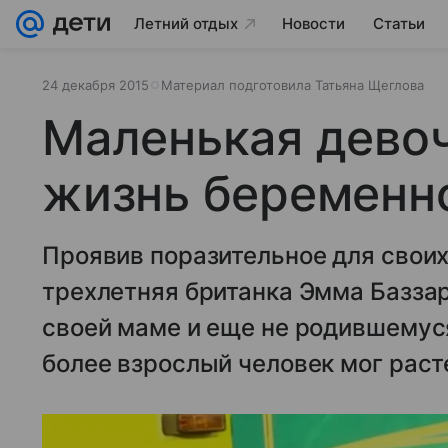
Летний отдых
Новости
Статьи
24 декабря 2015
Материал подготовила Татьяна Щеглова
Маленькая девоч
жизнь беременн
Проявив поразительное для своих
трехлетняя британка Эмма Базза
своей маме и еще не родившемуся
более взрослый человек мог раст