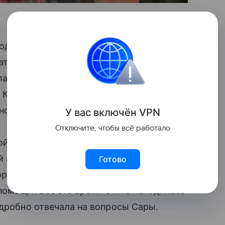
аходившаяся на девятом месяце
ать из школы старшего сына,
ала с лестницы. Дома при этом была
 Кэтрин, девочка сама принесла маме
ной помощи.
У вас включ
ён
V
P
N
Отключите, чтобы всё работало
̆но рассказать оператору о том, что
̆ адрес, а также открыть дверь
Готово
ор девочки и оператора Сары Моррис
 помощи. Все это время Эмма находилась
одробно отвечала на вопросы Сары.