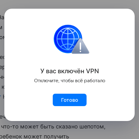
 Назаров направил обращение в
м предложил в качестве эксперимента
ом и объяснил, почему это необходимо.
 весом – обычное явление. Одноклассники
ервного срыва, до депрессии. Не все они
У вас включ
ён
V
P
N
чно сам нисколько не виноват в том, что
Отключите, чтобы всё работало
 которое стало причиной набора веса,
т
Назарова газета «Известия».
Готово
ечь все оскорбляющие действия
 что-то может быть сказано шепотом,
м ребенок может получить