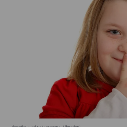
Фотобанк lori.ru
источник:
Migration