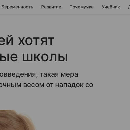
Беременность
Развитие
Почемучка
Учебник
ей хотят
ные школы
овведения, такая мера
очным весом от нападок со