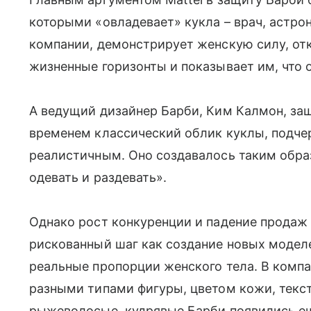
которыми «овладевает» кукла – врач, астрона
компании, демонстрирует женскую силу, от
жизненные горизонты и показывает им, что о
А ведущий дизайнер Барби, Ким Калмон, за
временем классический облик куклы, подче
реалистичным. Оно создавалось таким обра
одевать и раздевать».
Однако рост конкуренции и падение продаж за
рискованный шаг как создание новых модел
реальные пропорции женского тела. В компа
разными типами фигуры, цветом кожи, текст
рыжеволосые, кудрявые Барби появились ещ