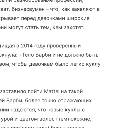
вт, бизнесвумен – что, как заявляют в
крывает перед девочками широкие
ни могут стать тем, кем захотят.
щищая в 2014 году проверенный
ркнула: «Тело Барби и не должно быть
зом, чтобы девочкам было легко куклу
ставило пойти Mattel на такой
ей Барби, более точно отражающих
нии надеются, что новые куклы с
урой и цветом волос (темнокожие,
е в прошлом году) будут точнее