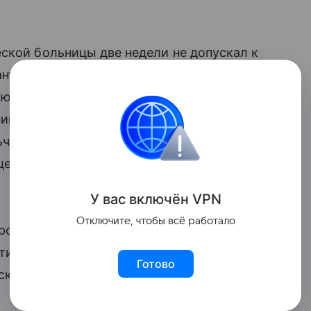
еской больницы две недели не допускал к
нта из Москвы. Как
пишет
ресурс «Такие
скую областную детскую клиническую
ика. По словам бабушки Андрея
ьчика, ей постоянно приходилось
едурах. Тот отвечал, что медицинские
У вас включ
ён
V
P
N
Отключите, чтобы всё работало
пролежни, но работники больницы
атилась за помощью в
Готово
кого врача-консультанта, который