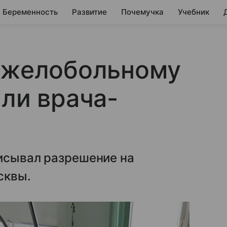
Беременность
Развитие
Почемучка
Учебник
тяжелобольному
али врача-
писывал разрешение на
сквы.