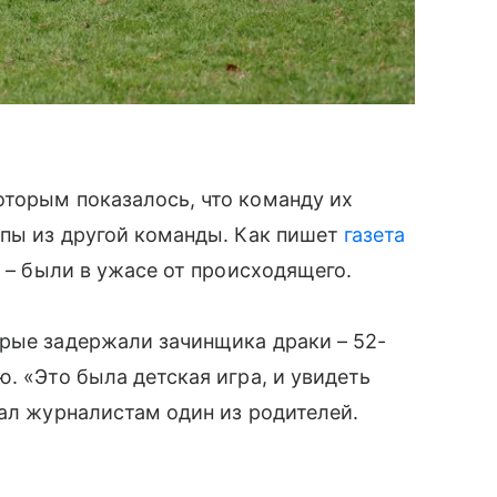
оторым показалось, что команду их
апы из другой команды. Как пишет
газета
т – были в ужасе от происходящего.
орые задержали зачинщика драки – 52-
ью.
«Это была детская игра, и увидеть
ал журналистам один из родителей.