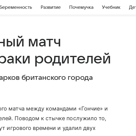
Беременность
Развитие
Почемучка
Учебник
Де
ный матч
драки родителей
арков британского города
ого матча между командами «Гончие» и
лей. Поводом к стычке послужило то,
нут игрового времени и удалил двух