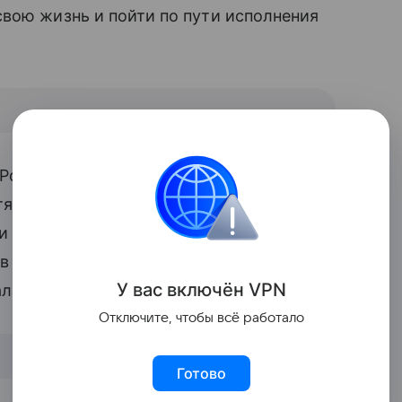
вою жизнь и пойти по пути исполнения
 Рози удивительную для родившей
тянутость. Помогли женщине в
 и длинные светлые волосы. Сейчас у 30-
тов с ведущими фэшн-брендами, кроме
У вас включ
ён
V
P
N
ии линию белья Intimate Britney Spears.
Отключите, чтобы всё работало
Готово