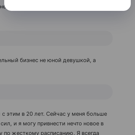
несколько книг о своем опыте
льный бизнес не юной девушкой, а
 с этим в 20 лет. Сейчас у меня больше
сил, и я могу привнести нечто новое в
у по жесткому расписанию. Я всегда