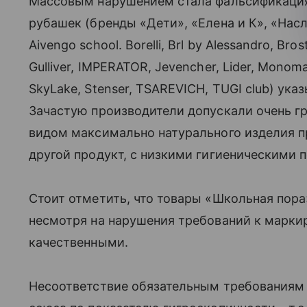
Массовым нарушением стала фальсификация
рубашек (бренды «Дети
»
,
«
Елена и К
»
,
«
Нас
Aivengo school. Borelli, Brl by Alessandro, Bro
Gulliver, IMPERATOR, Jevencher, Lider, Monom
SkyLake, Stenser, TSAREVICH, TUGI club) ука
Зачастую производители допускали очень г
видом максимально натурального изделия про
другой продукт, с низкими гигиеническими 
Стоит отметить, что товары «Школьная пора
несмотря на нарушения требований к марки
качественными.
Несоответствие обязательным требованиям 