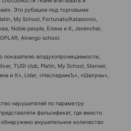
. способности ткани впитывать и
чаях. Это рубашки под торговыми
atin, My School, Fortunato/Katasonov,
а, Noble people, Елена и К, Jevencher,
POPLAR, Aivengo school.
по показателю воздухопроницаемости,
ver, TUGI club, Platin, My School, Stenser,
ена и К
»
, Lider,
«
НаследникЪ
»
,
«
Шалуны
»
,
тво нарушителей по параметру
представляли фальсификат, где вместо
о обнаружено внушительное количество