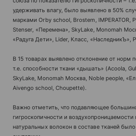
союза по показателю гигроскопичности – т.е
удерживать влагу, было выявлено в 50% слу
марками Orby school, Brostem, IMPERATOR, Pl
Stenser,
«
Перемена
»
, SkyLake, Monomah Москв
«
Радуга Дети
»
, Lider, Класс,
«
НаследникЪ
»
, 
В 15 товарах выявлено отклонение от норм 
т.е. способности ткани «дышать» (Acoola, Gulli
SkyLake, Monomah Москва, Noble people,
«
Ел
Aivengo school, Choupette).
Важно отметить, что подавляющее большинс
гигроскопичности и воздухопроницаемости 
натуральных волокон в составе тканей был