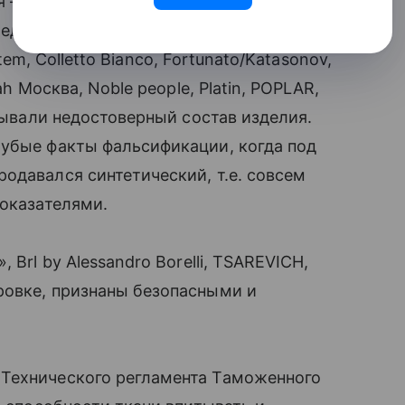
 – в 50% случаев производители
ледникЪ
»
, Радуга
»
,
«
Школьная пора
»
,
stem, Colletto Bianco, Fortunato/Katasonov,
ah Москва, Noble people, Platin, POPLAR,
зывали недостоверный состав изделия.
рубые факты фальсификации, когда под
давался синтетический, т.е. совсем
показателями.
»
, Brl by Alessandro Borelli, TSAREVICH,
ровке, признаны безопасными и
Технического регламента Таможенного