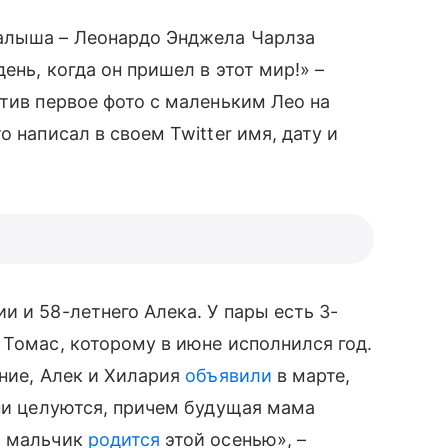
малыша – Леонардо Энджела Чарлза
день, когда он пришел в этот мир!» –
стив первое фото с маленьким Лео на
 написал в своем Twitter имя, дату и
ии и 58-летнего Алека. У пары есть 3-
 Томас, которому в июне исполнился год.
ение, Алек и Хилария
объявили
в марте,
они целуются, причем будущая мама
̆ мальчик
родится
этой осенью», –