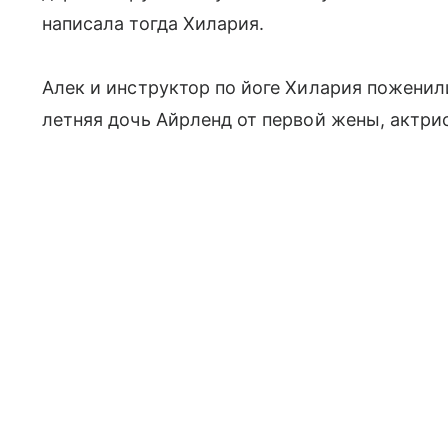
написала тогда Хилария.
Алек и инструктор по йоге Хилария поженили
летняя дочь Айрленд от первой жены, актри