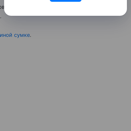
вьями, пока жена фотографирует. Вот
.
иной сумке
.