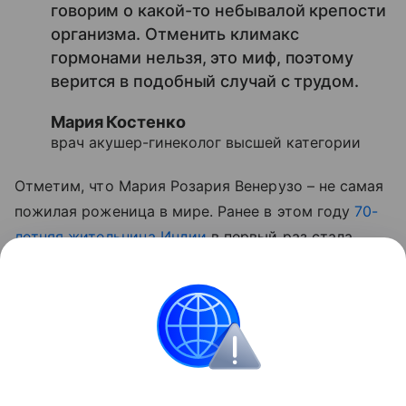
говорим о какой-то небывалой крепости
организма. Отменить климакс
гормонами нельзя, это миф, поэтому
верится в подобный случай с трудом.
Мария Костенко
врач акушер-гинеколог высшей категории
Отметим, что Мария Розария Венерузо – не самая
пожилая роженица в мире. Ранее в этом году
70-
летняя жительница Индии
в первый раз стала
мамой.
Также читайте
интервью с врачом Надеждой
Глуховой о проблемах поздних родов
.
ЭКО
Поздняя беременность