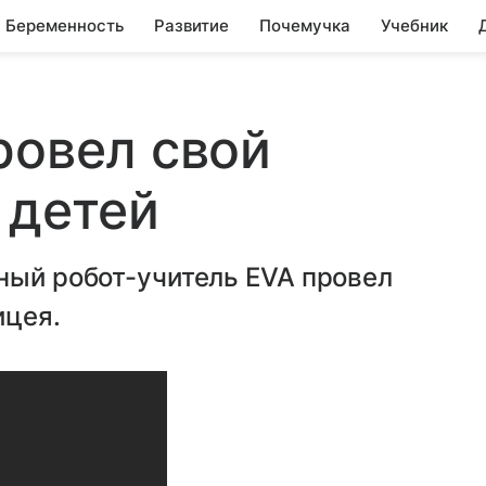
Беременность
Развитие
Почемучка
Учебник
ровел свой
 детей
ный робот-учитель EVA провел
ицея.