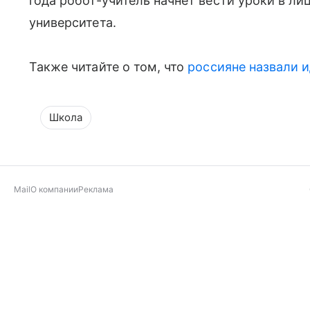
года робот-учитель начнет вести уроки в ли
университета.
Также читайте о том, что
россияне назвали и
Школа
Mail
О компании
Реклама