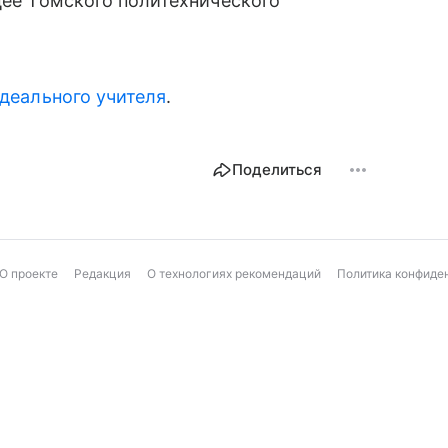
цее Томского политехнического
деального учителя
.
Поделиться
О проекте
Редакция
О технологиях рекомендаций
Политика конфиде