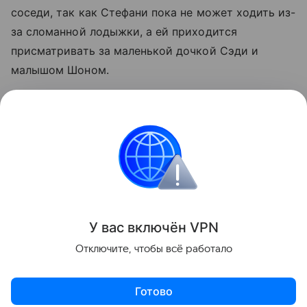
соседи, так как Стефани пока не может ходить из-
за сломанной лодыжки, а ей приходится
присматривать за маленькой дочкой Сэди и
малышом Шоном.
Хотя история и кажется невероятной, она далеко
не единственная в своем роде. Читайте
историю
другой мамы, которая узнала о беременности в
день родов
.
Всё о родах
У вас включ
ён
V
P
N
Поделиться
Отключите, чтобы всё работало
Готово