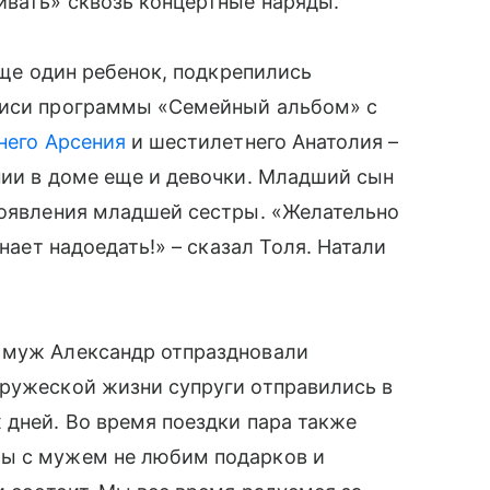
ивать» сквозь концертные наряды.
ще один ребенок, подкрепились
иси программы «Семейный альбом» с
него Арсения
и шестилетнего Анатолия –
нии в доме еще и девочки. Младший сын
появления младшей сестры. «Желательно
инает надоедать!» – сказал Толя. Натали
 муж Александр отпраздновали
ружеской жизни супруги отправились в
дней. Во время поездки пара также
Мы с мужем не любим подарков и