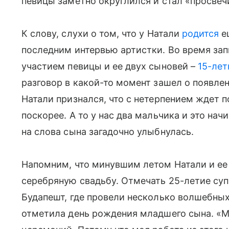
певицы заметно округлился и стал «просвеч
К слову, слухи о том, что у Натали
родится
е
последним интервью артистки. Во время зап
участием певицы и ее двух сыновей –
15-лет
разговор в какой-то момент зашел о появле
Натали признался, что с нетерпением ждет 
поскорее. А то у нас два мальчика и это нач
на слова сына загадочно улыбнулась.
Напомним, что минувшим летом Натали и ее
серебряную свадьбу. Отмечать 25-летие суп
Будапешт, где провели несколько волшебных 
отметила день рождения младшего сына. «