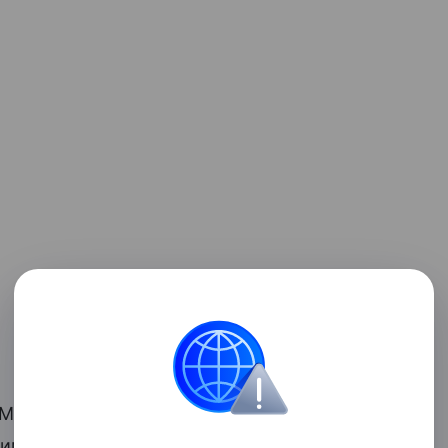
 Минобрнауки Республики Татарстан и
им скриншот SMS, но это оказалось