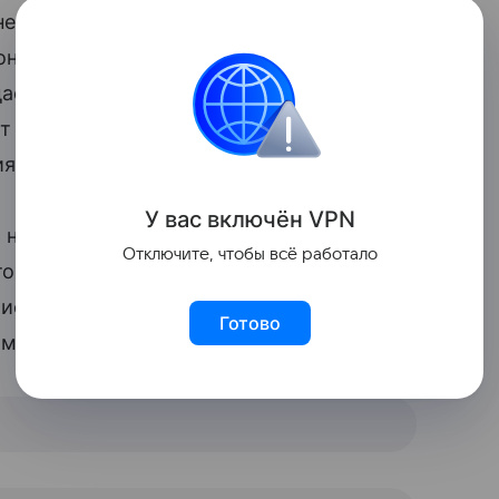
ней светских репортажей и любимицей
оной стиля. Но с тех пор как Кэти Холмс
ается сделать хотя бы пару кадров с
т посторонних глаз и практически не
иях.
У вас включ
ён
V
P
N
ь несколькими кадрами с заметно
Отключите, чтобы всё работало
то девочка вместе со своими кузенами
лифорния). Все трое улыбаются и
Готово
м, семья провела вместе отличный день.