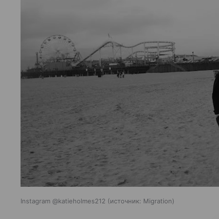
Instagram @katieholmes212
источник:
Migration