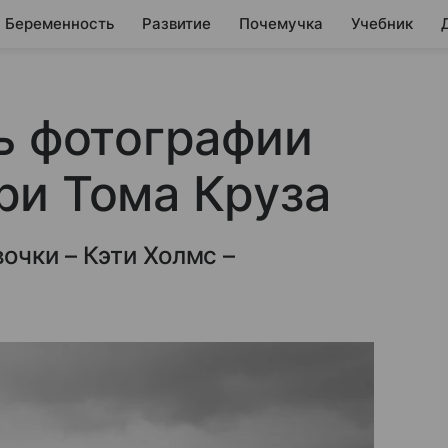
Беременность
Развитие
Почемучка
Учебник
ь фотографии
ри Тома Круза
чки – Кэти Холмс –