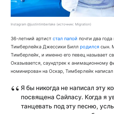
Instagram @justintimberlake
источник:
Migration
36-летний артист
стал папой
почти два года 
Тимберлейка Джессики Билл
родился
сын. 
Тимберлейк, и именно его певец называет 
Оказывается, саундтрек к анимационному фи
номинирован на Оскар, Тимберлейк написал
Я бы никогда не написал эту к
посвящена Сайласу. Когда я у
танцевать под эту песню, усл