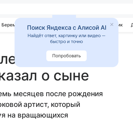
Беременность
Развитие
Почемучка
Учебник
Поиск Яндекса с Алисой AI
Найдёт ответ, картинку или видео —
быстро и точно
лейк
Попробовать
казал о сыне
семь месяцев после рождения
рковой артист, который
руя на вращающихся