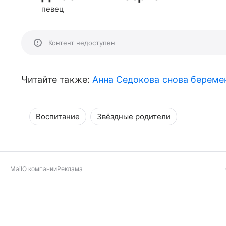
певец
Контент недоступен
Читайте также:
Анна Седокова снова береме
Воспитание
Звёздные родители
Mail
О компании
Реклама