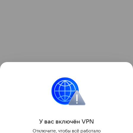
Читайте также:
трогательную историю о
мальчике-аутисте и его собаке
.
Интересные факты
У вас включ
ён
V
P
N
Поделиться
Отключите, чтобы всё работало