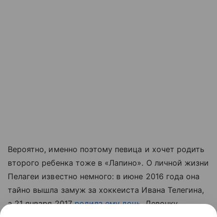
Вероятно, именно поэтому певица и хочет родить
второго ребенка тоже в «Лапино». О личной жизни
Пелагеи известно немного: в июне 2016 года она
тайно вышла замуж за хоккеиста Ивана Телегина,
а 21 января 2017
родила ему дочь
. Девочку