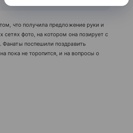
том, что получила предложение руки и
 сетях фото, на котором она позирует с
и. Фанаты поспешили поздравить
на пока не торопится, и на вопросы о