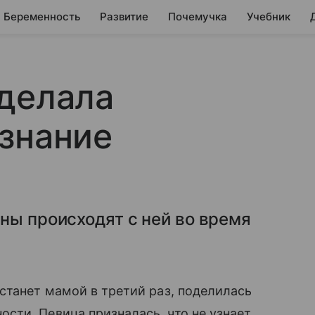
Беременность
Развитие
Почемучка
Учебник
делала
знание
ны происходят с ней во время
танет мамой в третий раз, поделилась
сти. Певица призналась, что не узнает