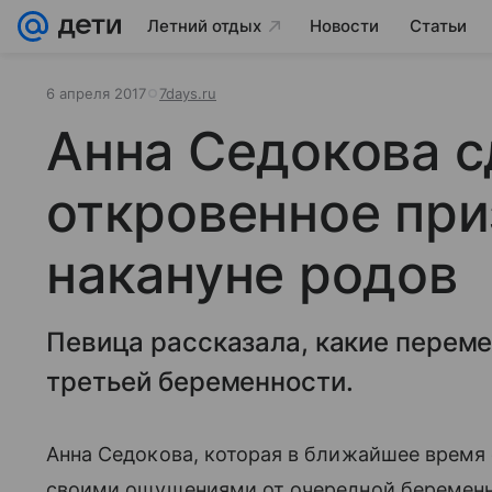
Летний отдых
Новости
Статьи
6 апреля 2017
7days.ru
Анна Седокова с
откровенное при
накануне родов
Певица рассказала, какие переме
третьей беременности.
Анна Седокова, которая в ближайшее время с
своими ощущениями от очередной беременно