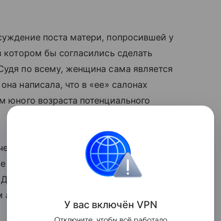
уждение поста матери, попросившей у
в котором бы согласились сделать
Судя по всему, женщина сама является
она написала, что в «ее» салонах
ом юного возраста потенциального
чется сделать ему подарок на
же нашла очень милые картинки на тему
 Джексона. Ее пост за сутки собрал
м абсолютное большинство из них
У вас включ
ён
V
P
N
Отключите, чтобы всё работало