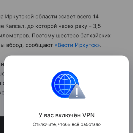
на Иркутской области живет всего 14
 Капсал, до которой через реку – 3,5
 километров. Поэтому шестеро батхайских
лы вброд, сообщают
«Вести Иркутск»
.
 из детей, семиклассник Илья Имеев, на
ше. Для этой цели мальчик надевает
 с собой. «Иногда устаю. Бывает, что
е, приеду на машине, перенесу назад, и
У вас включ
ён
V
P
N
Отключите, чтобы всё работало