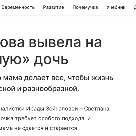
Беременность
Развитие
Почемучка
Учебник
ова вывела на
ную» дочь
о мама делает все, чтобы жизнь
сной и разнообразной.
алистки Ирады Зейналовой – Светлана
вочка требует особого подхода, и
 мама не сдается и старается