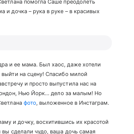
 Светлана помогла Саше преодолеть
а и дочка – рука в руке – в красивых
ра и ее мама. Был хаос, даже хотели
 выйти на сцену! Спасибо милой
австречу и просто выпустила нас на
ондон, Нью Йорк... дело за малым! Но
 Светлана
фото
, выложенное в Инстаграм.
му и дочку, восхитившись их красотой
я вы сделали чудо, ваша дочь самая