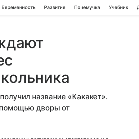
Беременность
Развитие
Почемучка
Учебник
уждают
ес
школьника
 получил название «Какакет».
о помощью дворы от