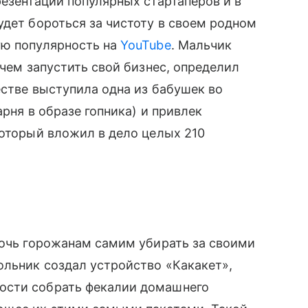
резентации популярных стартаперов и в
удет бороться за чистоту в своем родном
ую популярность на
YouTube
. Мальчик
чем запустить свой бизнес, определил
естве выступила одна из бабушек во
арня в образе гопника) и привлек
оторый вложил в дело целых 210
мочь горожанам самим убирать за своими
льник создал устройство «Какакет»,
ости собрать фекалии домашнего