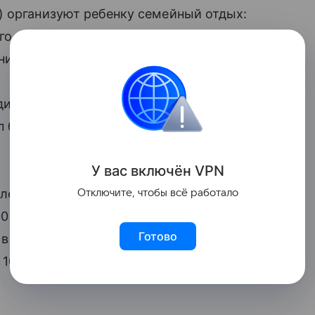
) организуют ребенку семейный отдых:
его куда-нибудь с другими
рует оставить детей в городе.
иции отправят детей на дачу или в
 будут водить своего ребенка летом в
У вас включ
ён
V
P
N
й не скупится на летний отдых детей.
Отключите, чтобы всё работало
 рублей. 24% родителей надеются, что
Готово
м в 5000 рублей, еще 15% собираются
10000 рублей.