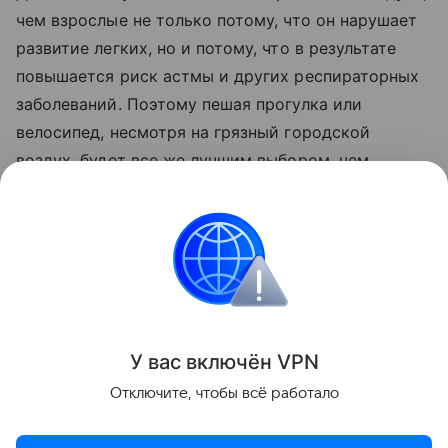
чем взрослые не только потому, что он нарушает
развитие легких, но и потому, что в результате
повышается риск астмы и других респираторных
заболеваний. Поэтому пешая прогулка или
велосипед, несмотря на грязный городской
воздух, будет все же лучшим выбором, чем
автомобиль, подчеркнул Холгэйт.
Читайте также:
Мамины будни: путешествие на
машине с детьми
.
исследование
У вас включ
ён
V
P
N
Поделиться
Отключите, чтобы всё работало