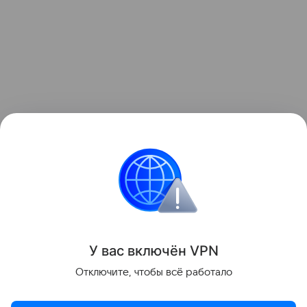
Читайте также:
Смайлики вместо оценок: как учат
детей в Индии
.
Интересные факты
У вас включ
ён
V
P
N
Поделиться
Отключите, чтобы всё работало