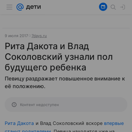
9 июля 2017
7days.ru
Рита Дакота и Влад
Соколовский узнали пол
будущего ребенка
Певицу раздражает повышенное внимание к
её положению.
Контент недоступен
Рита Дакота
и
Влад Соколовский
вскоре
впервые
станут родителями
. Певица находится уже на