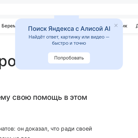
Беременность
Развитие
Почемучка
Учебник
Поиск Яндекса с Алисой AI
Найдёт ответ, картинку или видео —
быстро и точно
роит замок для
Попробовать
му свою помощь в этом
атов: он доказал, что ради своей