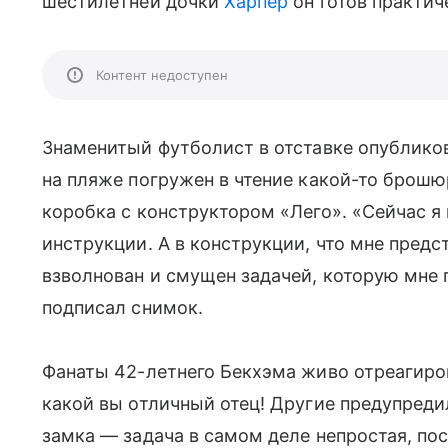
шестилетней дочки
Харпер
он готов практиче
Контент недоступен
Знаменитый футболист в отставке опублико
на пляже погружен в чтение какой-то брош
коробка с конструктором «Лего». «Сейчас я в
инструкции. А в конструкции, что мне предст
взволнован и смущен задачей, которую мне
подписал снимок.
Фанаты 42-летнего Бекхэма живо отреагиров
какой вы отличный отец! Другие предупред
замка — задача в самом деле непростая, пос