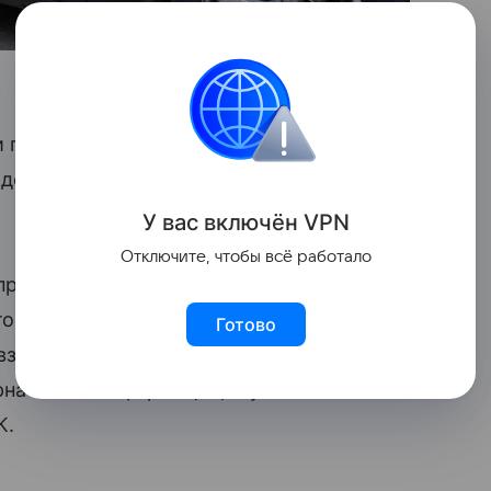
ли проверяют информацию о
няне
из
 детей демонстрацией им порнофильмов,
У вас включ
ён
V
P
N
Отключите, чтобы всё работало
 проверки по сообщению в СМИ о том,
той профессии около 10 лет, успокаивает
Готово
взрослых», — говорится в сообщении.
на ли эта информация, и установить
К.