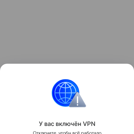
Читайте также:
Фотосессии беременных, которые
вас удивят
.
Все о беременности
Звёздные родители
У вас включ
ён
V
P
N
Поделиться
Отключите, чтобы всё работало