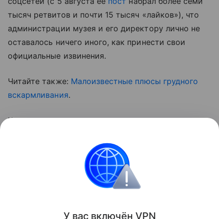
соцсетей (с 5 августа ее
пост
набрал более семи
тысяч ретвитов и почти 15 тысяч «лайков»), что
администрации музея и его директору лично не
оставалось ничего иного, как принести свои
официальные извинения.
Читайте также:
Малоизвестные плюсы грудного
вскармливания
.
Кстати, за нашими новостями можно следить и в
соцсетях.
Подписывайтесь!
Контент недоступен
Все о грудном вскармливании
Интересные факт
У вас включ
ён
V
P
N