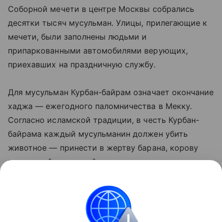
Соборной мечети в центре Москвы собрались
десятки тысяч мусульман. Улицы, прилегающие к
мечети, были заполнены людьми и
припаркованными автомобилями верующих,
приехавших на праздничную службу. ​
Для мусульман Курбан-байрам означает окончание
хаджа — ежегодного паломничества в Мекку.
Согласно исламской традиции, в честь Курбан-
байрама каждый мусульманин должен убить
животное — принести в жертву барана, корову
или другой домашний скот.
Читайте также:
Как подготовить ребенка к школе:
советы психолога
.