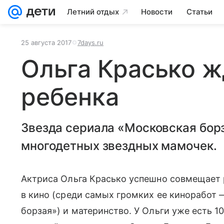
Летний отдых
Новости
Статьи
25 августа 2017
7days.ru
Ольга Красько ж
ребенка
Звезда сериала «Московская бор
многодетных звездных мамочек.
Актриса Ольга Красько успешно совмещает р
в кино (среди самых громких ее киноработ 
борзая») и материнство. У Ольги уже есть 1