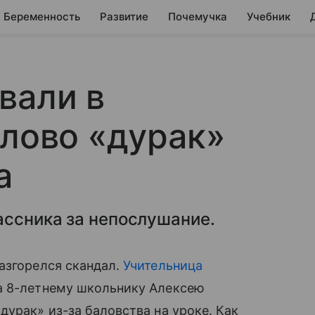
Беременность
Развитие
Почемучка
Учебник
вали в
слово «дурак»
а
ассника за непослушание.
разгорелся скандал.
Учительница
а 8-летнему школьнику Алексею
дурак» из-за баловства на уроке. Как