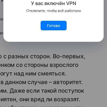
У вас включ
ён
V
P
N
Отключите, чтобы всё работало
азования «Царицыно»
Готово
ние и ситуация в целом не могли не
 с разных сторон. Во-первых,
нком со стороны взрослого
могут над ним смеяться.
в данном случае – авторитет.
им. Даже если такой поступок
иятен, они вряд ли возразят.