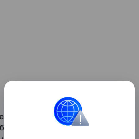
тельницу уволили. А если
бной историей, то выход только
м неповадно было.