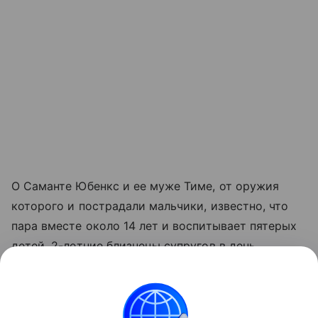
О Саманте Юбенкс и ее муже Тиме, от оружия
которого и пострадали мальчики, известно, что
пара вместе около 14 лет и воспитывает пятерых
детей. 2-летние близнецы супругов в день
происшествия также находились в доме.
Читайте также:
Подросток открыл стрельбу в