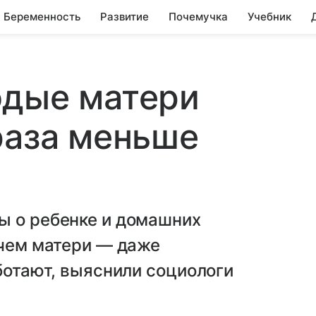
Беременность
Развитие
Почемучка
Учебник
одые матери
раза меньше
ы о ребенке и домашних
 чем матери — даже
аботают, выяснили социологи