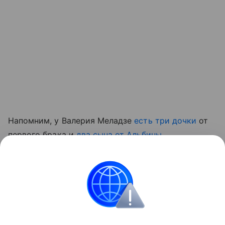
Напомним, у Валерия Меладзе
есть три дочки
от
первого брака и
два сына от Альбины
Джанабаевой
.
Читайте также:
Трамп стал дедушкой в девятый
раз
.
Все о беременности
Звёздные родители