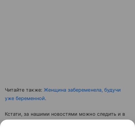
Читайте также:
Женщина забеременела, будучи
уже беременной
.
Кстати, за нашими новостями можно следить и в
соцсетях.
Подписывайтесь
!