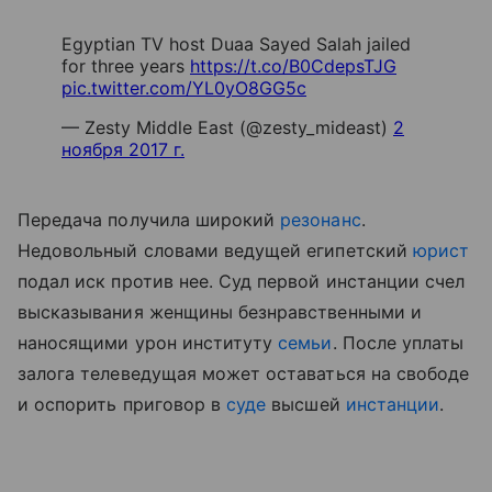
Egyptian TV host Duaa Sayed Salah jailed
for three years
https://t.co/B0CdepsTJG
pic.twitter.com/YL0yO8GG5c
— Zesty Middle East (@zesty_mideast)
2
ноября 2017 г.
Передача получила широкий
резонанс
.
Недовольный словами ведущей египетский
юрист
подал иск против нее. Суд первой инстанции счел
высказывания женщины безнравственными и
наносящими урон институту
семьи
. После уплаты
залога телеведущая может оставаться на свободе
и оспорить приговор в
суде
высшей
инстанции
.