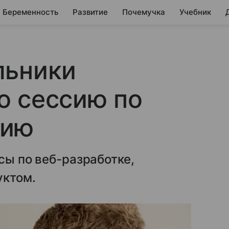
Беременность
Развитие
Почемучка
Учебник
льники
ю сессию по
нию
сы по веб-разработке,
уктом.