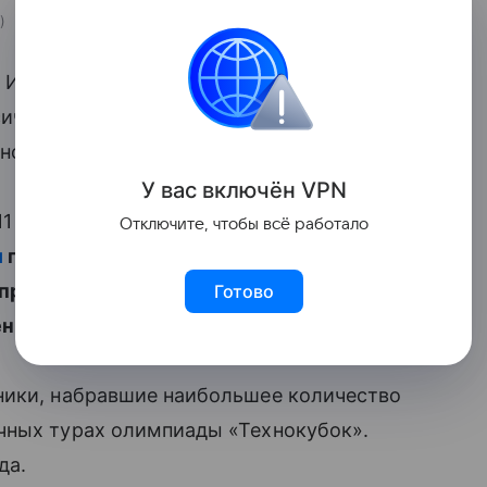
ия ИТ-образования (ЦРИТО) МФТИ
сическому
программированию
и
ного центра «Сириус» в Сочи.
У вас включ
ён
V
P
N
 классов со всей России. В рамках
Отключите, чтобы всё работало
и
пройдут курсы по Android-, Java- и веб-
продуктом. Кроме того, они
Готово
енное
мобильное приложение
.
ники, набравшие наибольшее количество
чных турах олимпиады «Технокубок».
да.