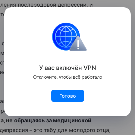
вления послеродовой депрессии, и
тодика не работает.
 отражает всей правды. Скрининг не
 мужчин, симптомы, как
трая реакция на стресс, плохой
У вас включ
ён
V
P
N
 исследования Элия Псуни.
Отключите, чтобы всё работало
Готово
ая депрессия была выявлена у 27%. При
т времени подумывает о причинении вреда
а, не обращаясь за медицинской
 депрессия – это табу для молодого отца,