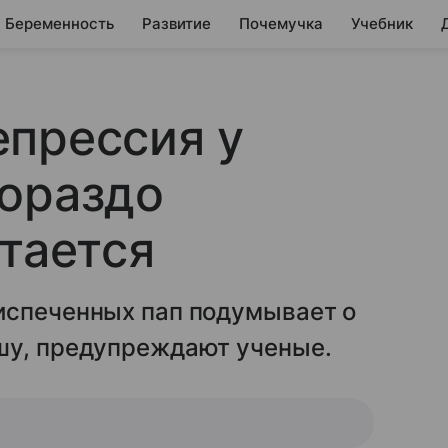
Беременность
Развитие
Почемучка
Учебник
епрессия у
гораздо
итается
испеченных пап подумывает о
шу, предупреждают ученые.