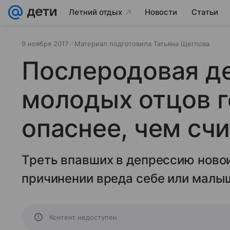
Летний отдых
Новости
Статьи
9 ноября 2017
Материал подготовила Татьяна Щеглова
Послеродовая д
молодых отцов 
опаснее, чем сч
Треть впавших в депрессию ново
причинении вреда себе или малы
Контент недоступен