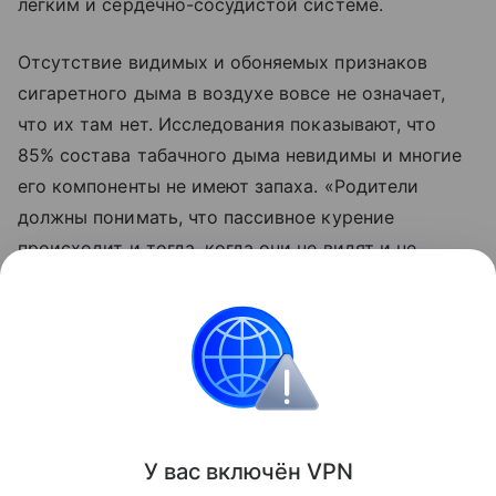
легким и сердечно-сосудистой системе.
Отсутствие видимых и обоняемых признаков
сигаретного дыма в воздухе вовсе не означает,
что их там нет. Исследования показывают, что
85% состава табачного дыма невидимы и многие
его компоненты не имеют запаха. «Родители
должны понимать, что пассивное курение
происходит и тогда, когда они не видят и не
чувствуют дыма», – подчеркнула Розен.
Читайте также:
Пассивное курение лишает детей
важного рефлекса
.
Здоровье детей
У вас включ
ён
V
P
N