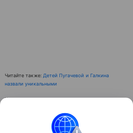
Читайте также:
Детей Пугачевой и Галкина
назвали уникальными
Кстати, за нашими новостями можно следить и в
соцсетях.
Подписывайтесь
!
Контент недоступен