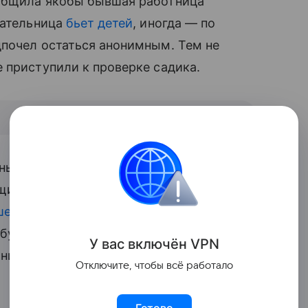
бщила якобы бывшая работница
тательница
бьет детей
, иногда — по
почел остаться анонимным. Тем не
 приступили к проверке садика.
ны опубликованные в социальной группе
их место в детском саду. В том числе о
шениях правил гигиены
и трудового
 будет вынесено процессуальное
У вас включ
ён
V
P
N
ник руководителя СУ СК России по
Отключите, чтобы всё работало
Готово