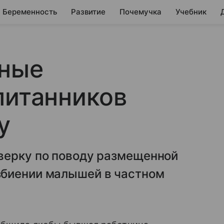
Беременность
Развитие
Почемучка
Учебник
нные
питанников
у
верку по поводу размещенной
збиении малышей в частном