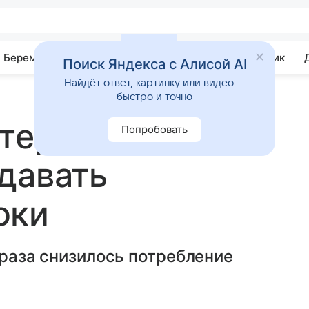
Беременность
Развитие
Почемучка
Учебник
Поиск Яндекса с Алисой AI
Найдёт ответ, картинку или видео —
быстро и точно
нтересовался
Попробовать
давать
оки
 раза снизилось потребление