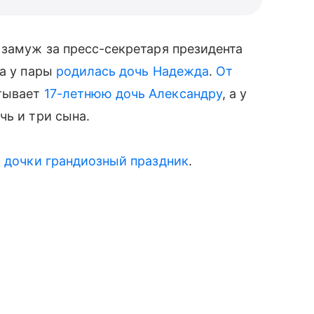
 замуж за пресс-секретаря президента
да у пары
родилась дочь Надежда
.
От
тывает
17-летнюю дочь Александру
, а у
чь и три сына.
 дочки грандиозный праздник
.