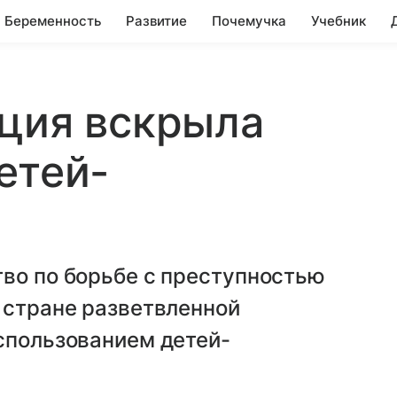
Беременность
Развитие
Почемучка
Учебник
иция вскрыла
етей-
тво по борьбе с преступностью
 стране разветвленной
спользованием детей-