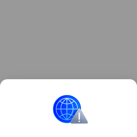
Читайте также:
Беременная британка пережила
4-минутную остановку сердца и родила
здорового младенца
.
происшествия